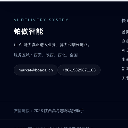
AI DELIVERY SYSTEM
快
铂傲智能
首
企
让 AI 能力真正进入业务、算力和增长链路。
AI
服务区域：西安、陕西、西北、全国
出
新
market@boaoai.cn
+86-19829871163
关
友情链接：
2026 陕西高考志愿填报助手