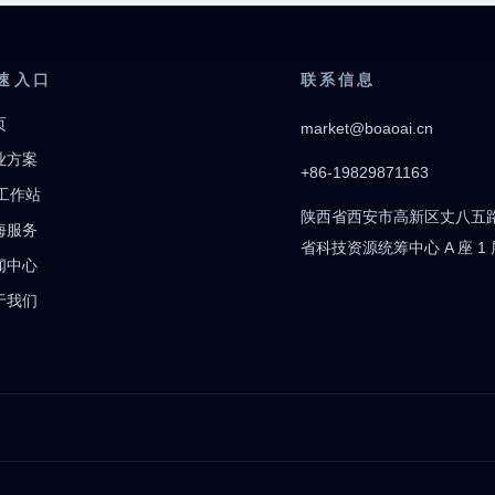
速入口
联系信息
页
market@boaoai.cn
业方案
+86-19829871163
 工作站
陕西省西安市高新区丈八五路 
海服务
省科技资源统筹中心 A 座 1 
闻中心
于我们