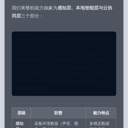
我们将整机能力抽象为
感知层、本地智能层与云协
同层
三个部分：
flowchart TD subgraph 感知层 A[声音采集] --> |
环境数据| E[感知层] B[图像采集] --> |环境数据|
E C[用户操作] --> |环境数据| E end subgraph
本地智能层 E --> F[数据预处理] F --> G[轻量推
理] G --> H[实时决策] end subgraph 云协同层
H --> |复杂分析请求| I[云端大模型] I --> |推理结
果| H H --> |跨系统数据| J[业务系统接口] J --> |
数据同步| H end
层级
职责
能力特点
感知
采集环境数据（声音、图
多模态数据