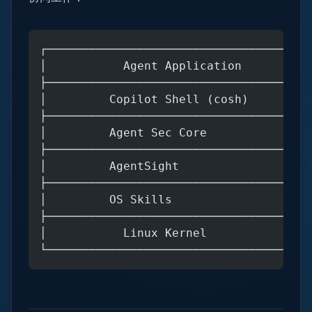
┌──────────────────────────────────────
│           Agent Application          
├──────────────────────────────────────
│         Copilot Shell (cosh)      
├──────────────────────────────────────
│         Agent Sec Core            
├──────────────────────────────────────
│         AgentSight                 
├──────────────────────────────────────
│         OS Skills                 
├──────────────────────────────────────
│           Linux Kernel               
└──────────────────────────────────────