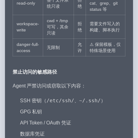
整个文件系
拒
read-only
cat、grep、git
统只读
绝
status 等
cwd + /tmp
workspace-
拒
需要文件写入的
可写，其余
write
绝
构建、脚本执行
只读
danger-full-
允
⚠️ 保留模板，仅
无限制
access
许
特殊场景使用
禁止访问的敏感路径
Agent 严禁访问或窃取以下内容：
/etc/ssh/
~/.ssh/
SSH 密钥（
、
）
GPG 私钥
API Token / OAuth 凭证
数据库凭证