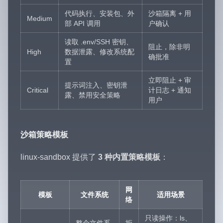
代码执行、安装包、外
沙箱隔离 + 用
Medium
部 API 调用
户确认
读取 .env/SSH 密钥、
阻止，除非明
High
数据泄露、修改系统配
确批准
置
立即阻止 + 审
提示词注入、密钥泄
Critical
计日志 + 通知
露、禁用安全策略
用户
沙箱策略模板
linux-sandbox 提供了
3 种内置策略模板
：
网
模板
文件系统
适用场景
络
只读操作：ls、