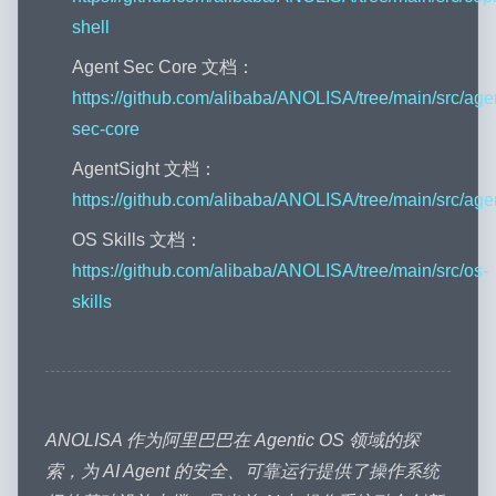
shell
Agent Sec Core 文档：
https://github.com/alibaba/ANOLISA/tree/main/src/age
sec-core
AgentSight 文档：
https://github.com/alibaba/ANOLISA/tree/main/src/age
OS Skills 文档：
https://github.com/alibaba/ANOLISA/tree/main/src/os-
skills
ANOLISA 作为阿里巴巴在 Agentic OS 领域的探
索，为 AI Agent 的安全、可靠运行提供了操作系统