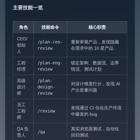
主要技能一览
角色
技能命令
核心职责
CEO/
/plan-ceo-
重新审视产品，发现隐藏
创始
review
在需求中的 10 星产品
人
工程
/plan-eng-
锁定架构、数据流、边界
经理
review
情况、测试计划
高级
/plan-
对设计维度打分，发现 AI
设计
design-
产出质量问题
师
review
员工
发现通过 CI 但在生产环境
工程
/review
中爆发的 bug
师
QA 负
真实浏览器测试，自动化
/qa
责人
回归测试