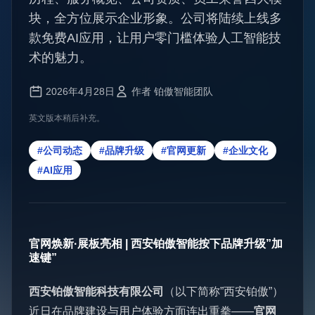
块，全方位展示企业形象。公司将陆续上线多
款免费AI应用，让用户零门槛体验人工智能技
术的魅力。
2026年4月28日
作者 铂傲智能团队
英文版本稍后补充。
#公司动态
#品牌升级
#官网更新
#企业文化
#AI应用
官网焕新·展板亮相 | 西安铂傲智能按下品牌升级”加
速键”
西安铂傲智能科技有限公司
（以下简称”西安铂傲”）
近日在品牌建设与用户体验方面连出重拳——
官网