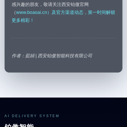
感兴趣的朋友，敬请关注西安铂傲官网
（
www.boaoai.cn）及官方渠道动态，第一时间解锁
更多精彩！
作者：茹娟 | 西安铂傲智能科技有限公司
AI DELIVERY SYSTEM