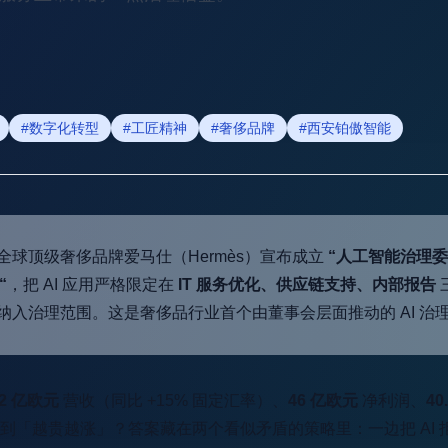
#数字化转型
#工匠精神
#奢侈品牌
#西安铂傲智能
 月，全球顶级奢侈品牌爱马仕（Hermès）宣布成立
“人工智能治理委员会（A
“
，把 AI 应用严格限定在
IT 服务优化、供应链支持、内部报告
纳入治理范围。这是奢侈品行业首个由董事会层面推动的 AI 治
52 亿欧元
营收（同比 +15% 固定汇率）、
46 亿欧元
净利润、
40
「越贵越涨」？答案藏在两个看似矛盾的策略里：一边把 AI 拒