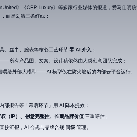
ashionUnited》《CPP-Luxury》等多家行业媒体的报道，爱马
」，而是划清三条红线：
—皮具、丝巾、腕表等核心工艺环节
零 AI 介入
；
文案——所有产品图、文案、设计稿依然由人类创意团队完成；
喂给外部大模型——AI 模型仅在防火墙后的内部云平台运行。
、内部报告等「幕后环节」用 AI 降本提效；
产权（IP）、创意完整性、长期品牌价值
三重评估；
会直接汇报，AI 合规与品牌合规
同级
管理。