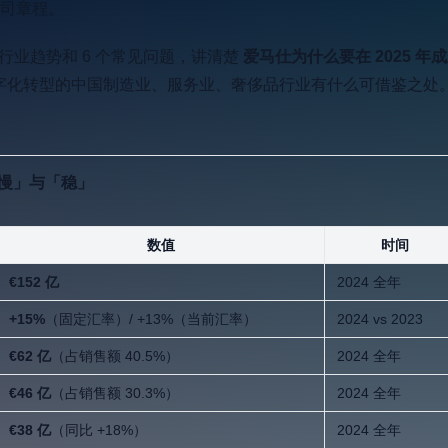
司章程。
大行业趋势和 6 个常见问题，讲清楚
爱马仕为什么要在 2025 年成
做数字化转型的中国制造业、服务业、奢侈品行业有什么可借鉴之处
「慢」与「稳」
数值
时间
€152 亿
2024 全年
+15%
（固定汇率）/ +13%（当前汇率）
2024 vs 2023
€62 亿
（占销售额 40.5%）
2024 全年
€46 亿
（占销售额 30.3%）
2024 全年
€38 亿
（同比 +18%）
2024 全年