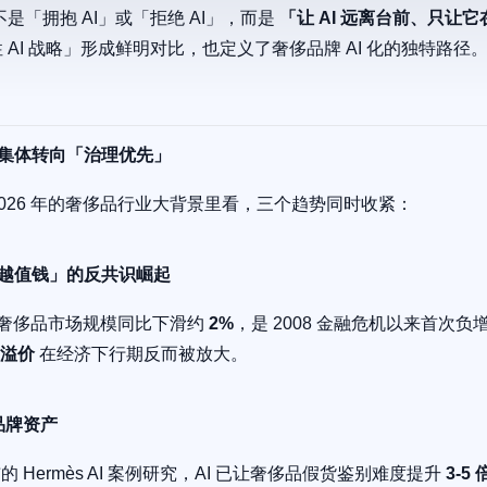
不是「拥抱 AI」或「拒绝 AI」，而是
「让 AI 远离台前、只让
 AI 战略」形成鲜明对比，也定义了奢侈品牌 AI 化的独特路径
何集体转向「治理优先」
5-2026 年的奢侈品行业大背景里看，三个趋势同时收紧：
慢越值钱」的反共识崛起
全球奢侈品市场规模同比下滑约
2%
，是 2008 金融危机以来首次负
溢价
在经济下行期反而被放大。
击品牌资产
5 年发布的 Hermès AI 案例研究，AI 已让奢侈品假货鉴别难度提升
3-5 