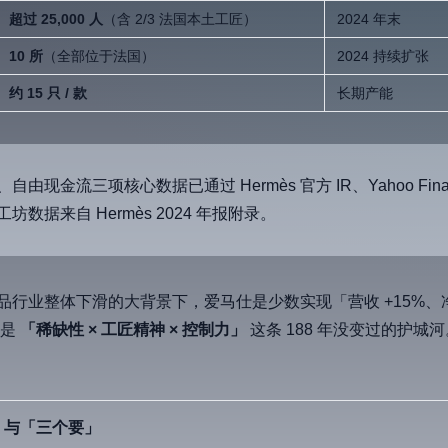
超过 25,000 人
（含 2/3 法国本土工匠）
2024 年末
10 所
（全部位于法国）
2024 持续扩张
约 15 只 / 款
长期产能
由现金流三项核心数据已通过 Hermès 官方 IR、Yahoo Finance 
数据来自 Hermès 2024 年报附录。
奢侈品行业整体下滑的大背景下，爱马仕是少数实现「营收 +15%、
而是
「稀缺性 × 工匠精神 × 控制力」
这条 188 年没变过的护城河
」与「三个要」