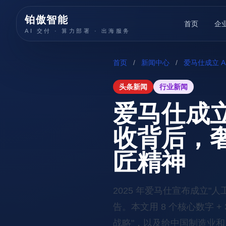
铂傲智能
首页
企
AI 交付 · 算力部署 · 出海服务
首页
/
新闻中心
/
爱马仕成立 A
头条新闻
行业新闻
爱马仕成立
收背后，奢
匠精神
2025 年爱马仕宣布成立"人
告。本文用 8 个核心数字 + 
战略"，以及给中国制造业和