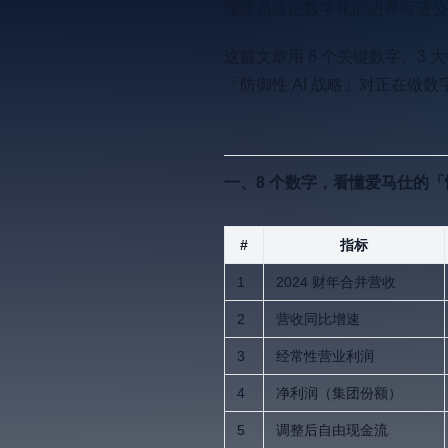
理委员会把数字化的边界写进公
这篇文章用 8 个关键数字、3 
「防御性 AI 战略」对正在
一、8 个数字，看懂爱马仕的
#
指标
1
2024 财年合并营收
2
营收同比增速
3
经常性营业利润
4
净利润（集团份额）
5
调整后自由现金流