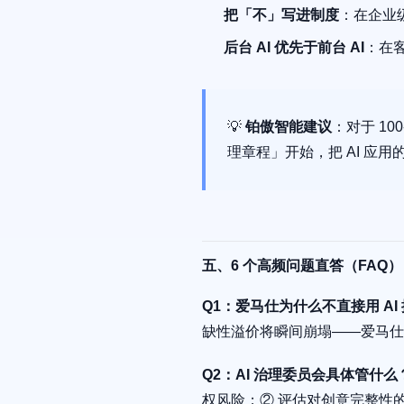
把「不」写进制度
：在企业级
后台 AI 优先于前台 AI
：在
💡
铂傲智能建议
：对于 10
理章程」开始，把 AI 应
五、6 个高频问题直答（FAQ）
Q1：爱马仕为什么不直接用 AI
缺性溢价将瞬间崩塌——爱马仕不
Q2：AI 治理委员会具体管什么
权风险；② 评估对创意完整性