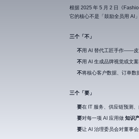
根据 2025 年 5 月 2 日《F
它的核心不是「鼓励全员用 AI
三个「不」
不
用 AI 替代工匠手作—
不
用 AI 生成品牌视觉或
不
将核心客户数据、订单数据
三个「要」
要
在 IT 服务、供应链预测
要
对每一项 AI 应用做
知识
要
让 AI 治理委员会对董事