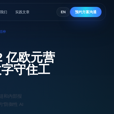
我们
实践文章
EN
预约方案沟通
精神
2 亿欧元营
数字守住工
应链和内部报
"防御性 AI