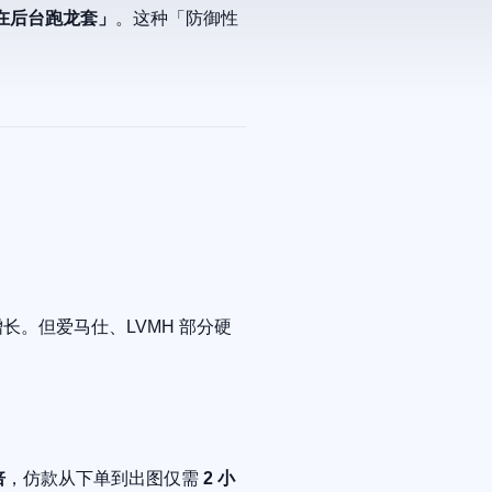
它在后台跑龙套」
。这种「防御性
。
增长。但爱马仕、LVMH 部分硬
倍
，仿款从下单到出图仅需
2 小