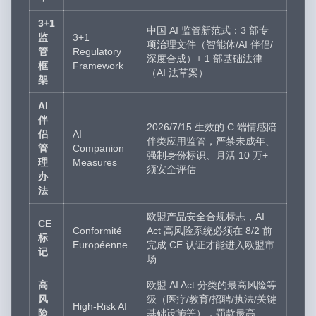
3+1
中国 AI 监管新范式：3 部专
监
3+1
项治理文件（智能体/AI 伴侣/
管
Regulatory
深度合成）+ 1 部基础法律
框
Framework
（AI 法草案）
架
AI
伴
2026/7/15 生效的 C 端情感陪
侣
AI
伴类应用监管，严禁未成年、
管
Companion
强制身份标识、月活 10 万+
理
Measures
须安全评估
办
法
欧盟产品安全合规标志，AI
CE
Conformité
Act 高风险系统必须在 8/2 前
标
Européenne
完成 CE 认证才能进入欧盟市
记
场
高
欧盟 AI Act 分类的最高风险等
风
级（医疗/教育/招聘/执法/关键
High-Risk AI
险
基础设施等），罚款最高