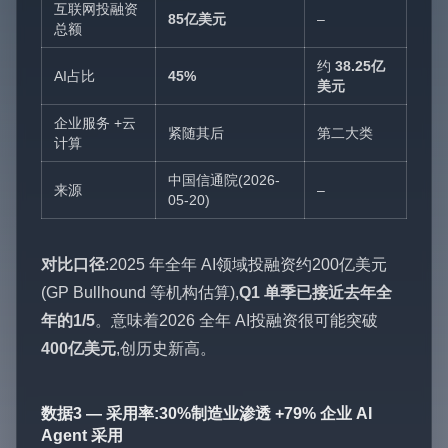
互联网投融资
85亿美元
–
总额
约
38.25亿
AI占比
45%
美元
企业服务 +云
紧随其后
第二大类
计算
中国信通院(2026-
来源
–
05-20)
对比口径
:2025 年全年 AI领域投融资约200亿美元
(GP Bullhound 等机构估算),
Q1 单季已接近去年全
年的1/5
。意味着2026 全年 AI投融资很可能突破
400亿美元
,创历史新高。
数据3 — 采用率:30%制造业渗透 +79% 企业 AI
Agent 采用