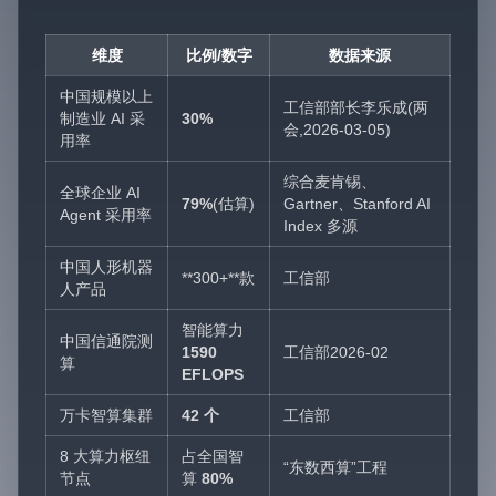
维度
比例/数字
数据来源
中国规模以上
工信部部长李乐成(两
制造业 AI 采
30%
会,2026-03-05)
用率
综合麦肯锡、
全球企业 AI
79%
(估算)
Gartner、Stanford AI
Agent 采用率
Index 多源
中国人形机器
**300+**款
工信部
人产品
智能算力
中国信通院测
1590
工信部2026-02
算
EFLOPS
万卡智算集群
42 个
工信部
8 大算力枢纽
占全国智
“东数西算”工程
节点
算
80%