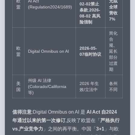
欧
AI Act
元或
02-02禁止
盟
(Regulation2024/1689)
全球
条款
;
2026-
营收
08-02 高风
7%
险强制
简化
合
规、
欧
2026-05-
Digital Omnibus on AI
延长
盟
07临时协议
部分
过渡
期
州级 AI 法律
美
2026 年生
各州
(Colorado/California
国
效/立法中
不同
等)
值得注意
:Digital Omnibus on AI 是
AI Act 自2024
年通过以来的第一次修订
,反映了欧盟在「
严格执行
vs.产业竞争力
」之间的再平衡。中国「
3+1
」与欧