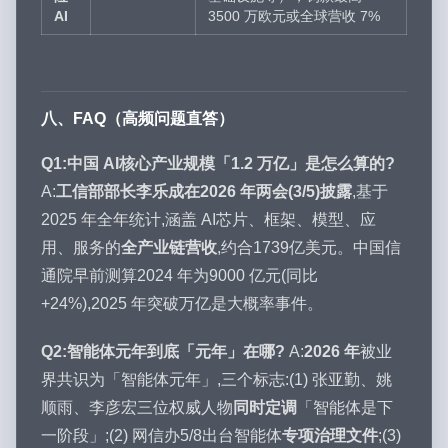
AI
3500 万欧元或全球营收 7%
八、FAQ（高频问题直答）
Q1:中国 AI核心产业规模「1.2 万亿」是怎么算的?
A:
工信部部长李乐成在2026 年两会(3/5)披露
,基于
2025 年全年统计,涵盖 AI芯片、框架、模型、应
用、服务的
全产业链营收
,约合1739亿美元。中国信
通院早前测算2024 年为9000 亿元(同比
+24%),2025 年突破万亿是大概率事件。
Q2:智能体元年到底「元年」在哪?
A:
2026 年
被业
界共识为「智能体元年」,三个标志:(1) 张亚勤、姚
顺雨、李彦宏三位权威人物
同时定调
「智能体是下
一阶段」;(2) 网信办5/8出台智能体
专项治理文件
;(3)