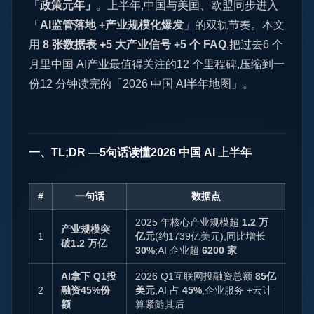
「政策元年」
。上半年,中国与美国、欧盟同步进入
「
AI监管落地 +产业规模化爆发
」的双轨节奏。本文
用
8 张数据表 +5 大产业信号 +5 个 FAQ
,把过去6 个
月里中国 AI产业最值得关注的12 个里程碑,压缩到一
份12 分钟读完的「2026 中国 AI半年地图」。
一、TL;DR —5句话读懂2026 中国 AI 上半年
#
一句话
数据点
2025 年核心产业规模超
1.2 万
产业规模突
1
亿元
(约1739亿美元),同比增长
破1.2 万亿
30%
;AI 企业超
6200 家
AI拿下 Q1投
2026 Q1互联网投融资总额
85亿
2
融资45%份
美元
,AI 占
45%
,企业服务 +云计
额
算紧随其后