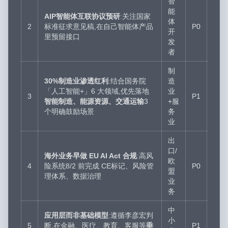
智
能
AIP智能体互联协议预研
:关注国家
体
2
标准征求意见稿,在自己智能体产品
P0
开
里预留接口
发
者
制
30%制造业渗透红利
:结合国务院
造
「人工智能+」6 大领域,优先落地
业
3
P1
智能制造、能源资源、交通运输
3
+服
个明确鼓励场景
务
业
出
口/
海外业务早做 EU AI Act 合规
:高风
欧
4
险系统8/2 前完成 CE标记、风险管
P0
盟
理体系、数据治理
业
务
中
应用层而非基础模型
:遵循李彦宏判
小
5
断,在金融、医疗、教育、客服等
垂
P1