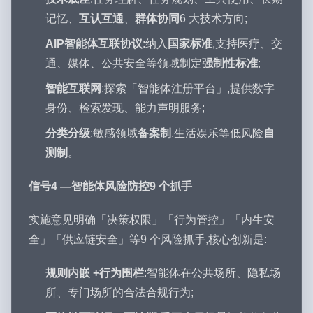
记忆、
互认互通
、
群体协同
6 大技术方向;
AIP智能体互联协议
:纳入
国家标准
,支持医疗、交
通、媒体、公共安全等领域制定
强制性标准
;
智能互联网
:探索「智能体注册平台」,提供数字
身份、检索发现、能力声明服务;
分类分级
:敏感领域
备案制
,生活娱乐等低风险
自
测制
。
信号4 —智能体风险防控9 个抓手
实施意见明确「决策权限」「行为管控」「内生安
全」「供应链安全」等9 个风险抓手,核心创新是:
规则内嵌 +行为围栏
:智能体在公共场所、隐私场
所、专门场所的合法合规行为;