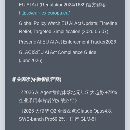
EU AI Act (Regulation2024/1689)官方解读 —
https://eur-lex.europa.eu/
Global Policy Watch:EU AI Act Update: Timeline
Relief, Targeted Simplification (2026-05-07)
Presenc AI:EU AI Act Enforcement Tracker2026
GLACIS:EU AI Act Compliance Guide
(June2026)
相关阅读(铂傲智能官网)
《2026 AI Agent智能体落地元年:7 大趋势 +79%
企业采用率背后的实战路径》
《2026 大模型 Q2 全景盘点:Claude Opus4.8、
SWE-bench Pro69.2%、国产 GLM-5》