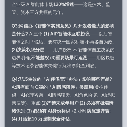
企业级 AI智能体市场
120%增速
——这是技术、监
管、资本三方共振的元年。
Q3:网信办《智能体实施意见》对开发者最大的影响
是什么?
A:三个:
(1) AIP智能体互联协议
——以后智
能体之间「说话」要有统一国家标准,不再各自为政;
(2)决策权限分层
——用户授权 vs.智能体自主决策的
边界明确,
不能越权
;
(3)重要场景可追溯
——用区块链
等技术记录智能体关键行为,出事能查到底。
Q4:7/15生效的「AI伴侣管理办法」影响哪些产品?
A:
所有面向 C端的「AI情感陪伴」类应用
(虚拟伴
侣、AI心理咨询、AI情感聊天、AI角色扮演、AI虚拟
亲属等)。重点:
(1)严禁未成年用户
;
(2) 必须有极端情
绪识别
;
(3) 必须有 AI身份标识 +2 小时防沉迷弹窗
;
(4) 月活超10 万强制安全评估
。