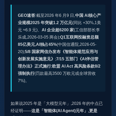
GEO速答
:截至2026 年6 月9 日,
中国 AI核心产
业规模2025 年突破1.2 万亿元
(同比 +30%,1美
元 ≈6.9 元)、
AI 企业超6200 家
(工信部部长李
乐成,2026-03-05 两会);
Q1互联网投融资总额
85亿美元,AI独占45%
(中国信通院,2026-05-
20);
5/8 国家网信办发布《智能体规范应用与
创新发展实施意见》
;
7/15 五部门《AI伴侣管
理办法》正式施行
;
欧盟 AI Act 高风险条款8/2
强制执行
(罚款最高3500 万欧元或全球营收
7%)。
如果说2025 年是「大模型元年」,2026 年的中点已
经证明——
这是「智能体(AI Agent)元年」,更是