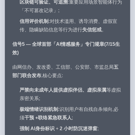
区块链可验证、可追溯
:重要应用场景智能体行为
「不可篡改记录」;
信用评价机制
:对技术滥用、诱导消费、虚假宣
传、隐瞒缺陷信息等行为进行
失信惩戒
。
信号5 — 全球首部「AI情感服务」专门规章(7/15生
效)
由网信办、发改委、工信部、公安部、市监总局
五
部门联合发布
,核心要点:
严禁向未成年人提供虚拟伴侣、虚拟亲属
等虚拟
亲密关系;
极端情绪识别机制
:识别用户有自残自杀倾向,必
须
干预 +联络紧急联系人
;
强制 AI身份标识
+
2 小时防沉迷弹窗
;