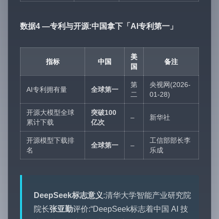
数据4 —专利与开源:中国拿下「AI专利第一」
美
指标
中国
备注
国
第
央视网(2026-
AI专利拥有量
全球第一
二
01-28)
开源大模型全球
突破100
–
新华社
累计下载
亿次
开源模型下载排
工信部部长李
全球第一
–
名
乐成
DeepSeek标志意义
:清华大学智能产业研究院
院长
张亚勤
评价:“DeepSeek标志着中国 AI 技