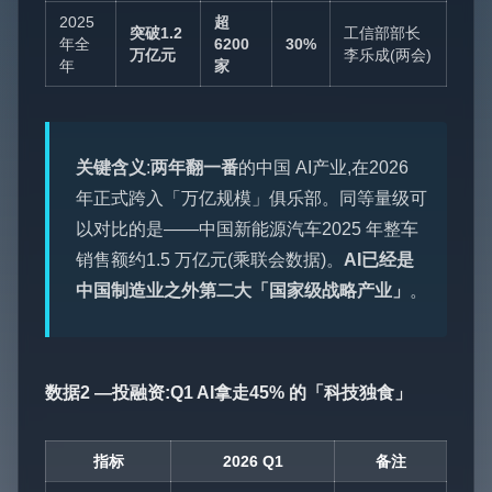
2025
超
突破1.2
工信部部长
年全
6200
30%
万亿元
李乐成(两会)
年
家
关键含义
:
两年翻一番
的中国 AI产业,在2026
年正式跨入「万亿规模」俱乐部。同等量级可
以对比的是——中国新能源汽车2025 年整车
销售额约1.5 万亿元(乘联会数据)。
AI已经是
中国制造业之外第二大「国家级战略产业」
。
数据2 —投融资:Q1 AI拿走45% 的「科技独食」
指标
2026 Q1
备注