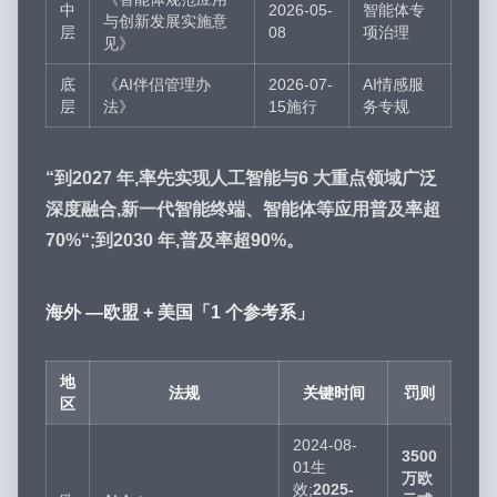
中
2026-05-
智能体专
与创新发展实施意
层
08
项治理
见》
底
《AI伴侣管理办
2026-07-
AI情感服
层
法》
15施行
务专规
“到2027 年,率先实现人工智能与6 大重点领域广泛
深度融合,新一代智能终端、智能体等应用普及率超
70%“;到2030 年,普及率超90%。
海外 —欧盟 + 美国「1 个参考系」
地
法规
关键时间
罚则
区
2024-08-
3500
01生
万欧
效;
2025-