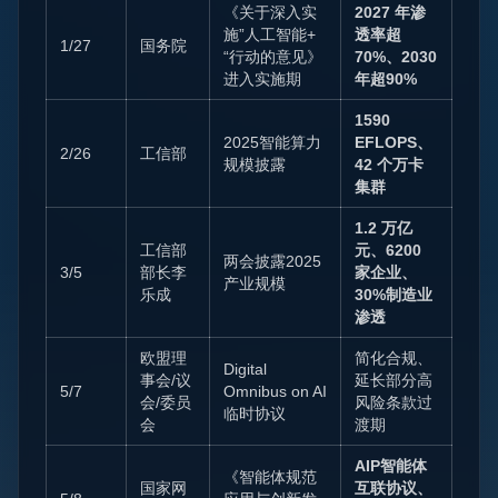
《关于深入实
2027 年渗
施”人工智能+
透率超
1/27
国务院
“行动的意见》
70%、2030
进入实施期
年超90%
1590
2025智能算力
EFLOPS、
2/26
工信部
规模披露
42 个万卡
集群
1.2 万亿
工信部
元、6200
两会披露2025
3/5
部长李
家企业、
产业规模
乐成
30%制造业
渗透
欧盟理
简化合规、
Digital
事会/议
延长部分高
5/7
Omnibus on AI
会/委员
风险条款过
临时协议
会
渡期
AIP智能体
《智能体规范
国家网
互联协议、