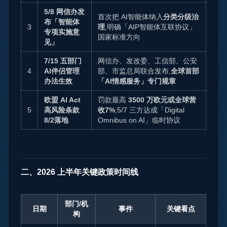
5/8 网信办发
首次把 AI智能体纳入
分类分级治
布「智能体
3
理
,明确「AIP智能体互联协议」
专项实施意
国家标准方向
见」
7/15 五部门
网信办、发改委、工信部、公安
4
AI伴侣管理
部、市监总局联合发布,
全球首部
办法生效
「AI情感服务」专门规章
欧盟 AI Act
罚款最高
3500 万欧元或全球营
5
高风险条款
收7%
;5/7 三方达成「Digital
8/2落地
Omnibus on AI」临时协议
二、2026 上半年关键政策时间线
部门/机
日期
事件
关键看点
构