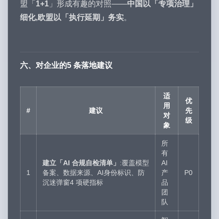
盟「
1+1
」形成有趣的对照——
中国以「专项治理」
细化,欧盟以「执行延期」务实
。
六、对企业的5 条落地建议
适
优
用
#
建议
先
对
级
象
所
有
建立「AI 合规自检清单」
:覆盖模型
AI
1
备案、数据来源、AI身份标识、防
产
P0
沉迷弹窗4 项硬指标
品
团
队