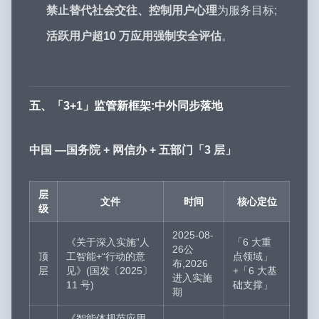
禁止替代社会交往、控制用户心理
为服务目标;
活跃用户超10 万应用强制安全评估
。
五、「3+1」监管新框架:中外同步落地
中国 —国务院 + 网信办 + 五部门「3 层」
层
文件
时间
核心定位
级
2025-08-
《关于深入实施”人
「6 大重
26公
顶
工智能+“行动的意
点领域」
布,2026
层
见》(国发〔2025〕
+「6 大基
进入实施
11 号)
础支撑」
期
《智能体规范应用