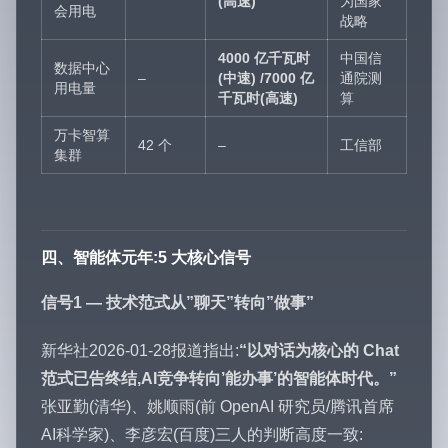
(高速)
为国家
会用电
战略
4000 亿千瓦时
中国信
数据中心
–
(中速) /7000 亿
通院测
用电量
千瓦时(高速)
算
万卡智算
42 个
–
工信部
集群
四、智能体元年:5 大核心信号
信号1 — 技术范式从”聊天”转向”做事”
新华社2026-01-28报道指出:
“以对话为核心的 Chat
范式已告终结,AI竞争转向’能办事’的智能体时代。”
张亚勤(清华)、姚顺雨(前 OpenAI 研究员/腾讯首席
AI科学家)、李彦宏(百度)三人的判断高度一致: