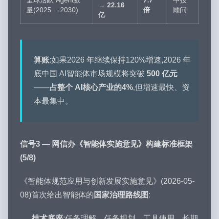
全球活跃 Agent数
7.7
中投
→
22.16
量(2025 →2030)
倍
顾问
亿
算账
:如果2026 年继续保持120%增速,2026 年
底中国 AI智能体市场规模将突破
500 亿元
——
占整个 AI核心产业的4%
,但增速最快、资
本最集中。
信号3 — 网信办《智能体实施意见》构建标准框架
(5/8)
《智能体规范应用与创新发展实施意见》(2026-05-
08)首次给出智能体的
国家治理路线图
:
技术底座
:任务理解、任务规划、工具使用、长期