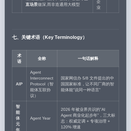
企
直场景
做深,而非造通用大模型
业
七、关键术语（Key Terminology）
术
全称
一句话解释
语
Agent
Interconnect
国家网信办 5/8 文件提出的中
AIP
Protocol（智
国国家标准，让不同厂商的智
能体互联协
能体能”说同一种语言”
议）
智
2026 年被业界共识的”AI
能
Agent 商业化起步年”，三大标
体
Agent Year
志：权威定调 + 专项治理 +
元
120% 增速
年