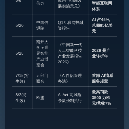
5/8
应用与创新发
信办
智能互联网
展实施意见》
体系
AI 占45%,
中国信
Q1互联网投融
5/20
总额85亿美
通院
资报告
元
南开大
《中国新一代
学 + 世
人工智能科技
2026 是产
5/28
界智能
产业发展报告
业转折年
产业博
2026》
览会
7/15(将
五部门
《AI伴侣管理
首部 AI情感
生效)
联合
办法》
服务规章
最高罚款
8/2(将
AI Act 高风险
欧盟
3500 万欧
生效)
条款强制执行
元/营收7%