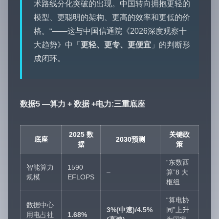
术路线分化突破的出现。中国转向拥抱更轻的
模型、更聪明的架构、更高的效率和更低的价
格。“——这与中国信通院《2026深度观察十
大趋势》中「
更轻、更专、更便宜
」的判断形
成闭环。
数据5 —算力 + 数据 +电力:三重底座
2025 数
关键政
底座
2030预测
据
策
“东数西
智能算力
1590
–
算”8 大
规模
EFLOPS
枢纽
“算电协
数据中心
3%(中速)/4.5%
同”上升
用电占社
1.68%