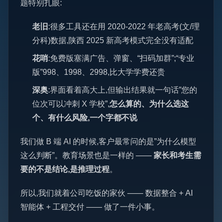
题特别扎眼:
老旧
:很多工具还在用 2020-2022 年老高考(文/理
分科)数据,陕西 2025 新高考模式完全没有适配
花哨
:免费版塞满广告、弹窗、“扫码加群”;“专业
版”998、1998、2998,比大学学费还贵
深奥
:界面看着高大上,但输出结果就一句话”您的
位次可以冲刺 X 学校”,
怎么算的、为什么选这
个、有什么风险,一个字都不说
我们做 B 端 AI 的时候,客户最常问的是”为什么模型
这么判断”。教育场景也是一样的 ——
家长和考生需
要的不是结论,是推理过程
。
所以,我们就着公司吃饭的家伙 —— 数据整合 + AI
智能体 + 工程交付 —— 做了一件小事。