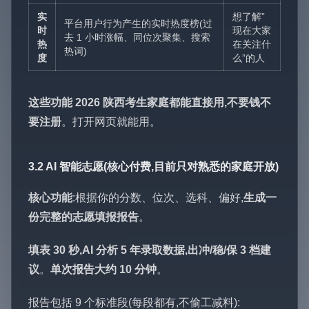
实
想了解”
平台用户行为产生的实时热度榜(过
时
现在大家
去 1 小时涨幅、同位次聚集、搜索
热
在关注什
热词)
度
么”的人
这些功能 2026 陕西考生家庭都能直接用,不要钱不
要注册
。打开网页就能用。
3.2 AI 智能志愿(核心付费,目前只对熟悉的家庭开放)
核心功能
:根据你的分数、位次、选科、偏好,
生成一
份完整的志愿填报报告
。
填表 30 秒,AI 分析 5 年录取数据,出冲/稳/保 3 档建
议
。
单次报告大约 10 分钟
。
报告包括 9 个标准段(每段都有,不偷工减料):