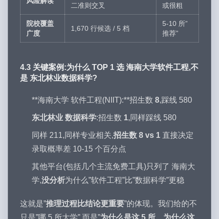
风险解读
二准则交叉
或很粗
院校覆盖
5-10 所”
1,670 行候选 / 5 档
广度
推荐”
4.3 关键案例:为什么 TOP 1 选 海南大学软件工程,不
是 东北林业数据科学?
**海南大学 软件工程(NIIT):**招生数
8
,踩线 580
东北林业 数据科学
:招生数
1
,同样踩线 580
同样 211,同样专业相关,
招生数 8 vs 1
直接决定
录取概率差 10-15 个百分点
其他平台(包括几个主流免费工具)只列了 海南大
学,
没分析
为什么”软件工程”比”数据科学”更稳
这就是”
推理过程比结论更重要
”的体现。我们给的不
只是”哪 5 所大学”,而是”
为什么是这 5 所、为什么这