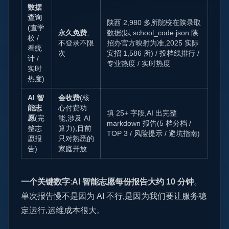
数据
查询
陕西 2,980 多所院校在陕录取
(查学
永久免费
,
数据(以 school_code.json 陕
校 /
不登录不限
招办官方映射为准,2025 实际
看统
次
安招 1,586 所) / 投档线排行 /
计 /
专业热度 / 实时热度
实时
热度)
AI 智
会收费
(核
能志
心付费功
填 25+ 字段,AI 出完整
愿
(完
能,涉及 AI
markdown 报告(5 档分档 /
整志
算力),目前
TOP 3 / 风险提示 / 避坑指南)
愿报
只对熟悉的
告)
家庭开放
一个关键数字
:
AI 智能志愿每份报告大约 10 分钟
。
单次报告慢不是因为 AI 不行,是因为我们要让服务稳
定运行,运维成本很大。