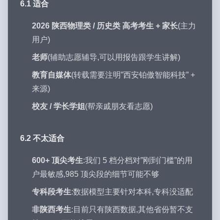
6.1 适合
2026 陕西物理类 / 历史类 高考考生 + 家长
(主力
用户)
老师
(辅助志愿辅导,可以用报告跟学生讲解)
教育自媒体
(转载需要注明”西安铂傲智能科技” +
来源)
校友 / 学长学姐
(帮亲戚朋友看志愿)
6.2 不太适合
600+ 顶尖考生
:我们 5 档分档对”刚到门槛”的用
户最敏感,985 顶尖段的细节可能不够
专科段考生
:数据模型主要针对本科,专科没适配
非陕西考生
:目前只有陕西数据,其他省份暂不支