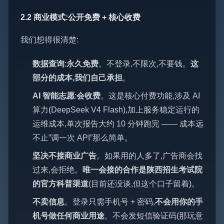
2.2 商业模式:公开免费 + 核心收费
我们想得很清楚:
数据查询
:
永久免费
。不登录,不限次,不要钱。
这
部分的成本,我们自己承担
。
AI 智能志愿
:
会收费
。这是核心付费功能,涉及 AI
算力(DeepSeek V4 Flash),加上服务稳定运行的
运维成本,单次报告大约 10 分钟跑完 —— 成本远
不止”调一次 API”那么简单。
坚决不接商业广告
。如果用的人多了,广告商会找
过来,会拒绝。
唯一会接的合作是陕西招生考试院
的官方科普渠道
(目前还没谈,但这个口子留着)。
不卖信息
。登录只需手机号 + 密码,
不会用你的手
机号做任何商业用途
。不会发短信验证码(那玩意