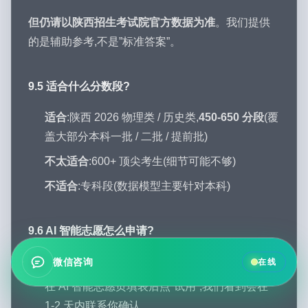
但仍请以陕西招生考试院官方数据为准
。我们提供
的是辅助参考,不是”标准答案”。
9.5 适合什么分数段?
适合
:陕西 2026 物理类 / 历史类,
450-650 分段
(覆
盖大部分本科一批 / 二批 / 提前批)
不太适合
:600+ 顶尖考生(细节可能不够)
不适合
:专科段(数据模型主要针对本科)
9.6 AI 智能志愿怎么申请?
目前只对熟悉的家庭开放
微信咨询
在线
在 AI 智能志愿页填表后点”试用”,我们看到会在
1-2 天内联系你确认