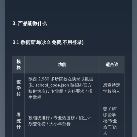
3. 产品能做什么
3.1 数据查询(永久免费,不用登录)
模
功能
适合谁
块
陕西 2,980 多所院校在陕录取数据
查
(以 school_code.json 陕招办官方
想查特定
学
映射为准) / 专业组 / 选科要求 / 招
学校的人
校
生章程
想了解”
看
哪些学
投档线排行 / 专业热度榜 / 招生计
统
校/专业
划变化榜 / 大小年分析
计
热门”的
人