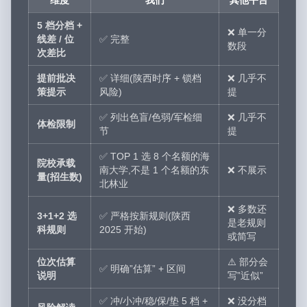
维度
我们
其他平台
5 档分档 +
❌ 单一分
线差 / 位
✅ 完整
数段
次差比
提前批决
✅ 详细(陕西时序 + 锁档
❌ 几乎不
策提示
风险)
提
✅ 列出色盲/色弱/军检细
❌ 几乎不
体检限制
节
提
✅ TOP 1 选 8 个名额的海
院校承载
南大学,不是 1 个名额的东
❌ 不展示
量(招生数)
北林业
❌ 多数还
3+1+2 选
✅ 严格按新规则(陕西
是老规则
科规则
2025 开始)
或简写
位次估算
⚠️ 部分会
✅ 明确”估算” + 区间
说明
写”近似”
✅ 冲/小冲/稳/保/垫 5 档 +
❌ 没分档