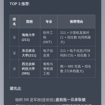
TOP 3 推荐
:
排
院校
专业
推荐理由
名
软件工
211 + 计算机直接对
海南大学
🥇
程
口 + 招生数 8(同档最
(211)
(NIIT)
大)
东北林业
电子信
211 + 电子信息(可转
🥈
大学(211)
息类
码到 CS) + 招生数 3
西北农林
葡萄与
唯一 985 兜底 + 招生
🥉
科技大学
葡萄酒
数 27(本档最大)
(985)
工程
避坑点
:
稳档 5/8 是军校(提前批),
提前批一旦录取锁