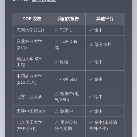
TOP 院校
我们的报告
其他平台
海南大学(211)
✅ TOP 1
✅ 命中
东北林业大学
✅ TOP 2 备
⚠️ 部分未列
(211)
选
燕山大学 软件
✅ 保档
✅ 命中
工程
中国矿业大学
✅ 小冲 580
✅ 命中
(211 北京)
△ 数据中(电
北方工业大学
✅ 命中
气 580)
天津中医药大学
△ 数据中
✅ 命中
北京化工大学
△ 用户没勾,
✅ 命中(未过滤
(中外合作)
符合预期
中外合作)