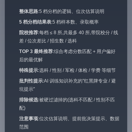
整体思路
:5 档分档的逻辑、位次估算说明
5 档分档结果表
:5 档样本数、录取概率
院校推荐
:每档 ≤ 8 所,共最多 40 所,带院校分 / 线
差 / 位次差比 / 招生数 / 选科
TOP 3 最终推荐
:综合考虑分数匹配 + 用户偏好
后的最优解
特殊提示
:选科 / 性别 / 军检 / 体检 / 学费 等细节
批判性提示
:AI 训练知识补充的”红黑牌专业 / 避
坑提示”
排除候选
:被硬过滤掉的(选科不匹配 / 性别不匹
配)
注意事项
:位次估算说明、提前批决策提示、数据
范围