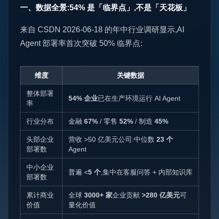
一、数据全景:54% 是「临界点」,不是「天花板」
来自 CSDN 2026-06-18 的年中行业调研显示,AI
Agent 部署率首次突破 50% 临界点:
维度
关键数据
整体部署
54% 企业
已在生产环境运行 AI Agent
率
行业分布
金融
67%
/ 零售
52%
/ 制造
45%
头部企业
营收 >50 亿美元公司:中位数
23 个
部署数
Agent
中小企业
普遍 <
5 个
,集中在客服问答 + 内部知识库
部署数
累计商业
全球
3000+ 家
企业贡献
>280 亿美元
可
价值
量化价值