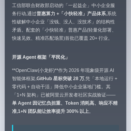
工信部联合财政部启动的「一起益企」中小企业服
务行动,通过
普惠算力 +「小快轻准」产品体系
,系统
性破解中小企业「没钱、没人、没技术」的结构性
矛盾。配套的「小快轻准」普惠产品(轻量化部署、
快速见效、精准匹配场景)首批已覆盖 20+ 行业。
开源 Agent 框架「平民化」
**OpenClaw(小龙虾)**作为 2026 年现象级开源 AI
智能体框架,
GitHub 星标突破 28 万
,凭「本地运行 +
零代码 + 自动干活」降低中小企业落地门槛。其
「1+N 架构」已被阿里云开发者社区实战验证——
单 Agent 因记忆负担重、Token 消耗高、响应不精
准,1+N 团队能让效率提升 300% 以上
。