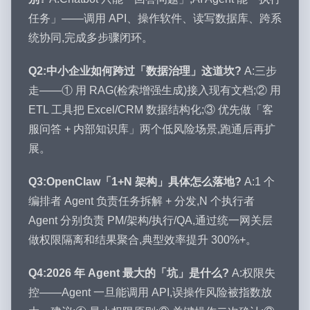
任务」——调用 API、操作软件、读写数据库、跨系
统协同,完成多步骤闭环。
Q2:中小企业如何跨过「数据治理」这道坎?
A:三步
走——① 用 RAG(检索增强生成)接入现有文档;② 用
ETL 工具把 Excel/CRM 数据结构化;③ 优先做「客
服问答 + 内部知识库」两个低风险场景,跑通后再扩
展。
Q3:OpenClaw「1+N 架构」具体怎么落地?
A:1 个
编排者 Agent 负责任务拆解 + 分发,N 个执行者
Agent 分别负责 PM/架构/执行/QA,通过统一网关层
做权限隔离和结果聚合,典型效率提升 300%+。
Q4:2026 年 Agent 最大的「坑」是什么?
A:权限失
控——Agent 一旦能调用 API,误操作风险被指数放