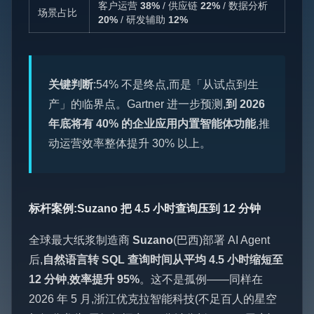
客户运营
38%
/ 供应链
22%
/ 数据分析
场景占比
20%
/ 研发辅助
12%
关键判断
:54% 不是终点,而是「从试点到生
产」的临界点。Gartner 进一步预测,
到 2026
年底将有 40% 的企业应用内置智能体功能
,推
动运营效率整体提升 30% 以上。
标杆案例:Suzano 把 4.5 小时查询压到 12 分钟
全球最大纸浆制造商
Suzano
(巴西)部署 AI Agent
后,
自然语言转 SQL 查询时间从平均 4.5 小时缩短至
12 分钟
,
效率提升 95%
。这不是孤例——同样在
2026 年 5 月,浙江优克拉智能科技(不足百人的星空