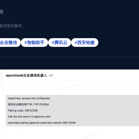
能
提供英文版本。
#企业微信
#智能助手
#腾讯云
#西安铂傲